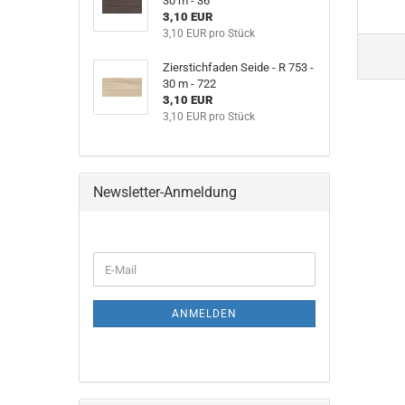
30 m - 36
3,10 EUR
3,10 EUR pro Stück
Zierstichfaden Seide - R 753 -
30 m - 722
3,10 EUR
3,10 EUR pro Stück
Newsletter-Anmeldung
WEITER
E-
ZUR
Mail
NEWSLETTER-
ANMELDUNG
ANMELDEN