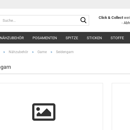
Suche...
Click & Collect
weit
- Ab
NÄHZUBEHÖR
POSAMENTEN
SPITZE
STICKEN
STOFFE
»
»
»
Nähzubehör
Garne
Seidengarn
ngarn