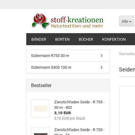
Alle
BÄNDER
BORTEN
BÜCHER
KONFEKTION
Startseite
Gütermann R753 30 m
Gütermann S303 100 m
Seide
Bestseller
Zierstichfaden Seide - R 753 -
30 m - 802
3,10 EUR
3,10 EUR pro Stück
Zierstichfaden Seide - R 753 -