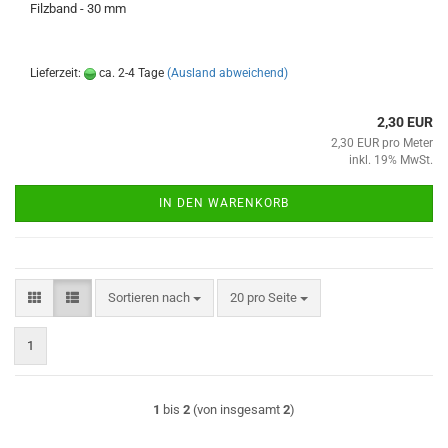
Filzband - 30 mm
Lieferzeit:
ca. 2-4 Tage
(Ausland abweichend)
2,30 EUR
2,30 EUR pro Meter
inkl. 19% MwSt.
IN DEN WARENKORB
Sortieren nach
pro Seite
Sortieren nach
20 pro Seite
1
1
bis
2
(von insgesamt
2
)