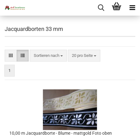
Jacquardborten 33 mm
Sortieren nach
pro Seite
Sortieren nach
20 pro Seite
1
10,00 m Jacquardborte - Blume - mattgold Foto oben