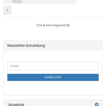
1
1
bis
6
(von insgesamt
6
)
Newsletter-Anmeldung
WEITER
E-
ZUR
Mail
NEWSLETTER-
ANMELDUNG
ANMELDEN
Angebote