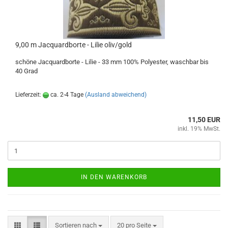
9,00 m Jacquardborte - Lilie oliv/gold
schöne Jacquardborte - Lilie - 33 mm 100% Polyester, waschbar bis
40 Grad
Lieferzeit:
ca. 2-4 Tage
(Ausland abweichend)
11,50 EUR
inkl. 19% MwSt.
IN DEN WARENKORB
Sortieren nach
pro Seite
Sortieren nach
20 pro Seite