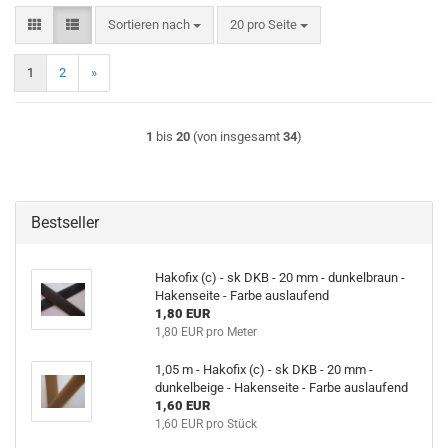
Sortieren nach
pro Seite
Sortieren nach
20 pro Seite
1
2
»
1
bis
20
(von insgesamt
34
)
Bestseller
Hakofix (c) - sk DKB - 20 mm - dunkelbraun -
Hakenseite - Farbe auslaufend
1,80 EUR
1,80 EUR pro Meter
1,05 m - Hakofix (c) - sk DKB - 20 mm -
dunkelbeige - Hakenseite - Farbe auslaufend
1,60 EUR
1,60 EUR pro Stück