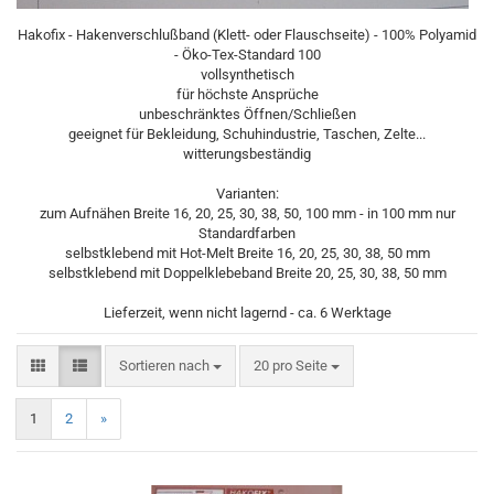
Hakofix - Hakenverschlußband (Klett- oder Flauschseite) - 100% Polyamid
- Öko-Tex-Standard 100
vollsynthetisch
für höchste Ansprüche
unbeschränktes Öffnen/Schließen
geeignet für Bekleidung, Schuhindustrie, Taschen, Zelte...
witterungsbeständig
Varianten:
zum Aufnähen Breite 16, 20, 25, 30, 38, 50, 100 mm - in 100 mm nur
Standardfarben
selbstklebend mit Hot-Melt Breite 16, 20, 25, 30, 38, 50 mm
selbstklebend mit Doppelklebeband Breite 20, 25, 30, 38, 50 mm
Lieferzeit, wenn nicht lagernd - ca. 6 Werktage
Sortieren nach
pro Seite
Sortieren nach
20 pro Seite
1
2
»