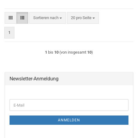
Sortieren nach
pro Seite
Sortieren nach
20 pro Seite
1
1
bis
10
(von insgesamt
10
)
Newsletter-Anmeldung
WEITER
E-
ZUR
Mail
NEWSLETTER-
ANMELDUNG
ANMELDEN