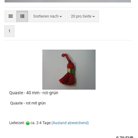
Sortieren nach
pro Seite
Sortieren nach
20 pro Seite
1
Quaste - 40 mm - rot-grün
Quaste - rot mit grün
Lieferzeit:
ca. 2-4 Tage
(Ausland abweichend)