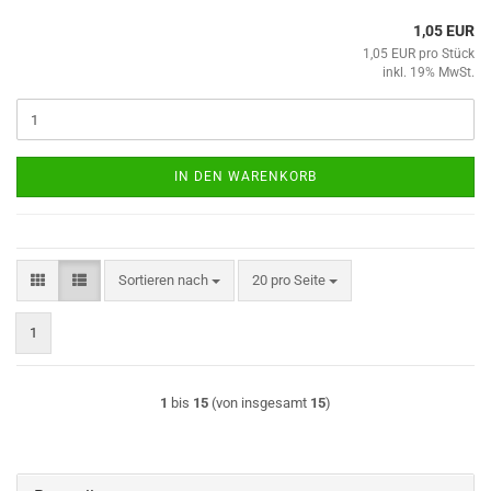
1,05 EUR
1,05 EUR pro Stück
inkl. 19% MwSt.
IN DEN WARENKORB
Sortieren nach
pro Seite
Sortieren nach
20 pro Seite
1
1
bis
15
(von insgesamt
15
)