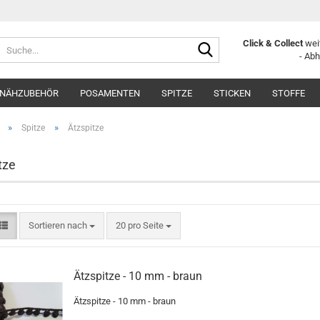
Suche...
Click & Collect
weit
- Ab
NÄHZUBEHÖR
POSAMENTEN
SPITZE
STICKEN
STOFFE
»
»
Spitze
Ätzspitze
tze
Sortieren nach
pro Seite
Sortieren nach
20 pro Seite
Ätzspitze - 10 mm - braun
Ätzspitze - 10 mm - braun