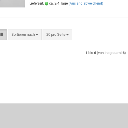
Lieferzeit:
ca. 2-4 Tage
(Ausland abweichend)
Sortieren nach
pro Seite
Sortieren nach
20 pro Seite
1
bis
6
(von insgesamt
6
)