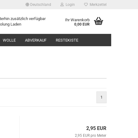
Deutschland
Login
Merkzettel
erhin zusätzlich verfügbar
Ihr Warenkorb
holung Laden
0,00 EUR
WOLLE
ABVERKAUF
RESTEKISTE
1
2,95 EUR
2,95 EUR pro Meter