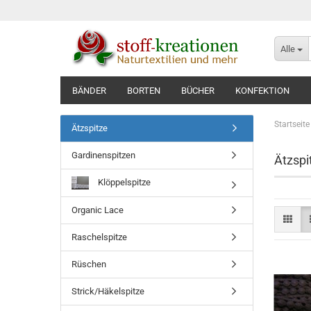
Alle
BÄNDER
BORTEN
BÜCHER
KONFEKTION
Startseite
Ätzspitze
Gardinenspitzen
Ätzspi
Klöppelspitze
Organic Lace
Raschelspitze
Rüschen
Strick/Häkelspitze