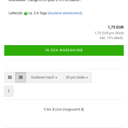
Lieferzeit:
ca. 2-4 Tage
(Ausland abweichend)
1,75 EUR
1,75 EUR pro Stück
inkl. 19% MwSt.
IN DEN WARENKORB
Sortieren nach
pro Seite
Sortieren nach
20 pro Seite
1
1
bis
2
(von insgesamt
2
)