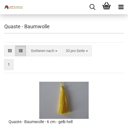
Quaste - Baumwolle
Sortieren nach
pro Seite
Sortieren nach
20 pro Seite
1
Quaste - Baumwolle - 6 cm - gelb hell