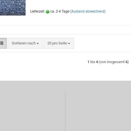
Lieferzeit:
ca. 2-4 Tage
(Ausland abweichend)
Sortieren nach
pro Seite
Sortieren nach
20 pro Seite
1
bis
6
(von insgesamt
6
)