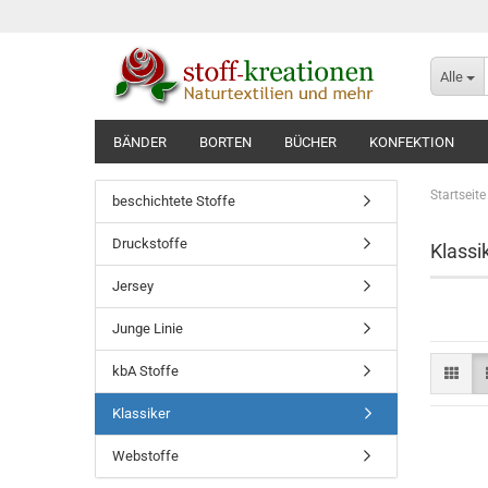
Alle
BÄNDER
BORTEN
BÜCHER
KONFEKTION
Startseite
beschichtete Stoffe
Druckstoffe
Klassi
Jersey
Junge Linie
kbA Stoffe
Klassiker
Webstoffe