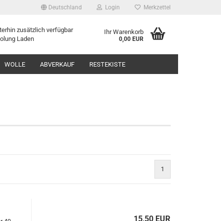
Deutschland
Login
Merkzettel
erhin zusätzlich verfügbar
Ihr Warenkorb
holung Laden
0,00 EUR
WOLLE
ABVERKAUF
RESTEKISTE
1
15,50 EUR