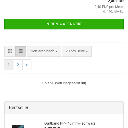
2,40 EUR
2,40 EUR pro Meter
inkl. 19% MwSt.
IN DEN WARENKORB
Sortieren nach
pro Seite
Sortieren nach
20 pro Seite
1
2
»
1
bis
20
(von insgesamt
38
)
Bestseller
Gurtband PP - 40 mm - schwarz