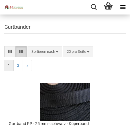
Gurtbänder
Sortieren nach
pro Seite
Sortieren nach
20 pro Seite
1
2
»
Gurtband PP - 25 mm - schwarz - Köperband