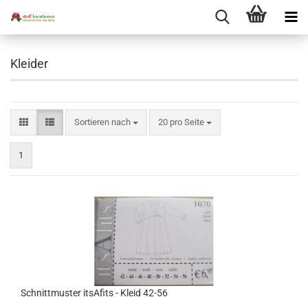
Kleider
Sortieren nach
pro Seite
Sortieren nach
20 pro Seite
1
Schnittmuster itsAfits - Kleid 42-56