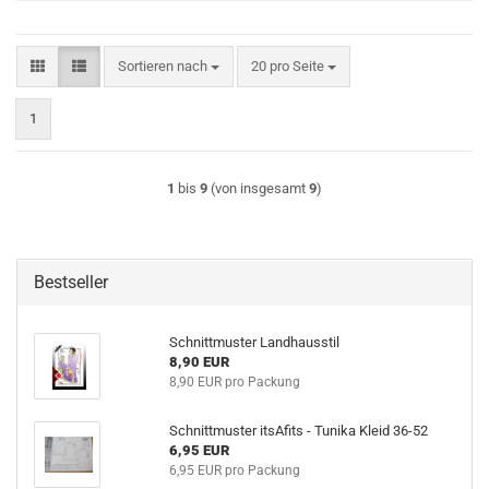
Sortieren nach
pro Seite
Sortieren nach
20 pro Seite
1
1
bis
9
(von insgesamt
9
)
Bestseller
Schnittmuster Landhausstil
8,90 EUR
8,90 EUR pro Packung
Schnittmuster itsAfits - Tunika Kleid 36-52
6,95 EUR
6,95 EUR pro Packung