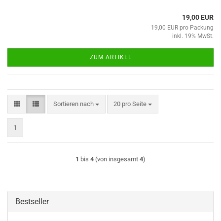
19,00 EUR
19,00 EUR pro Packung
inkl. 19% MwSt.
ZUM ARTIKEL
Sortieren nach
pro Seite
Sortieren nach
20 pro Seite
1
1
bis
4
(von insgesamt
4
)
Bestseller