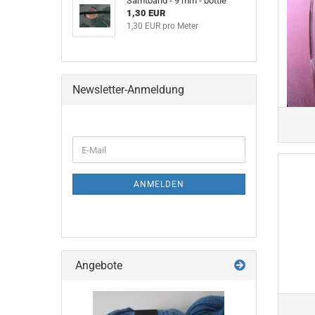
Samtband - 9 mm - bottle
1,30 EUR
1,30 EUR pro Meter
Newsletter-Anmeldung
WEITER
E-
ZUR
Mail
NEWSLETTER-
ANMELDUNG
ANMELDEN
Angebote