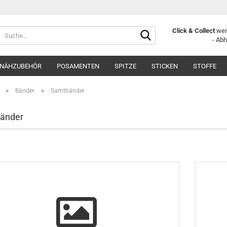
Suche...
Click & Collect
weit
- Ab
NÄHZUBEHÖR
POSAMENTEN
SPITZE
STICKEN
STOFFE
»
»
Bänder
Samtbänder
änder