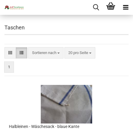
Taschen
Sortieren nach
pro Seite
Sortieren nach
20 pro Seite
1
Halbleinen - Wäschesack - blaue Kante