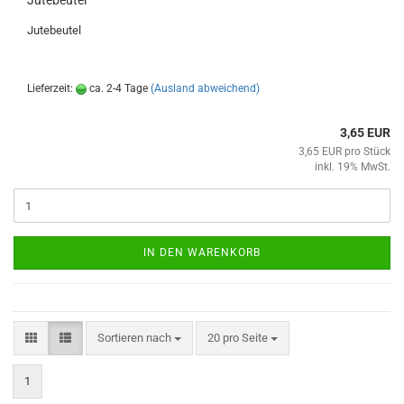
Jutebeutel
Jutebeutel
Lieferzeit:
ca. 2-4 Tage
(Ausland abweichend)
3,65 EUR
3,65 EUR pro Stück
inkl. 19% MwSt.
IN DEN WARENKORB
Sortieren nach
pro Seite
Sortieren nach
20 pro Seite
1