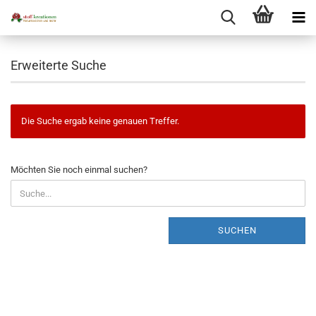
Erweiterte Suche
Die Suche ergab keine genauen Treffer.
MÖCHTEN
Möchten Sie noch einmal suchen?
SIE
NOCH
EINMAL
SUCHEN?
SUCHEN