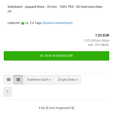
Satinband - Jaquard-Rose - 25 mm - 100% PES - 40 Grad waschbar -
rot
Lieferzeit:
ca. 2-4 Tage
(Ausland abweichend)
7,35 EUR
7,35 EUR pro Stück
inkl. 19% MwSt.
IN DEN WARENKORB
Sortieren nach
pro Seite
Sortieren nach
20 pro Seite
1
1
bis
2
(von insgesamt
2
)