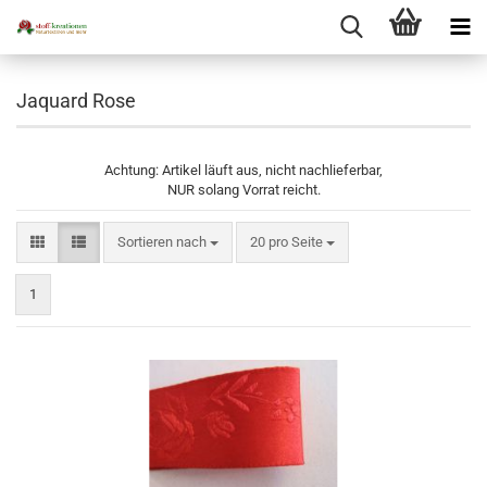
Jaquard Rose
Achtung: Artikel läuft aus, nicht nachlieferbar,
NUR solang Vorrat reicht.
Sortieren nach
pro Seite
Sortieren nach
20 pro Seite
1