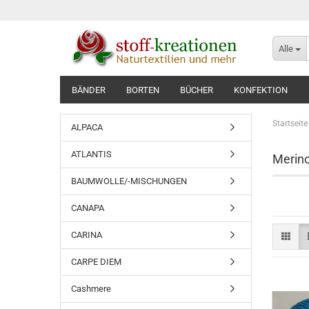
Alle
BÄNDER
BORTEN
BÜCHER
KONFEKTION
Startseite
ALPACA
ATLANTIS
Merin
BAUMWOLLE/-MISCHUNGEN
CANAPA
CARINA
CARPE DIEM
Cashmere