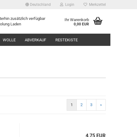
Deutschland
Login
Merkzettel
erhin zusätzlich verfügbar
Ihr Warenkorb
holung Laden
0,00 EUR
WOLLE
ABVERKAUF
RESTEKISTE
1
2
3
»
4,75 EUR