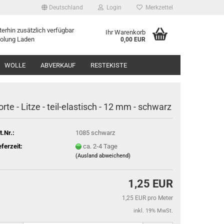
Deutschland
Login
Merkzettel
erhin zusätzlich verfügbar
Ihr Warenkorb
holung Laden
0,00 EUR
WOLLE
ABVERKAUF
RESTEKISTE
orte - Litze - teil-elastisch - 12 mm - schwarz
t.Nr.:
1085 schwarz
eferzeit:
ca. 2-4 Tage
(Ausland abweichend)
1,25 EUR
1,25 EUR pro Meter
inkl. 19% MwSt.