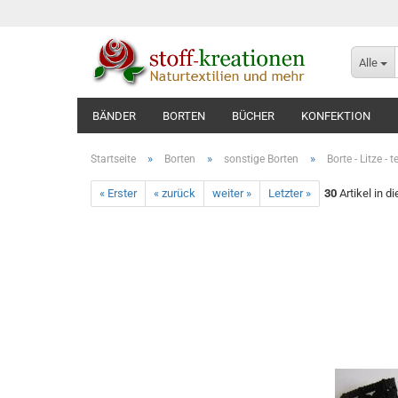
Alle
BÄNDER
BORTEN
BÜCHER
KONFEKTION
»
»
»
Startseite
Borten
sonstige Borten
Borte - Litze - 
« Erster
« zurück
weiter »
Letzter »
30
Artikel in d