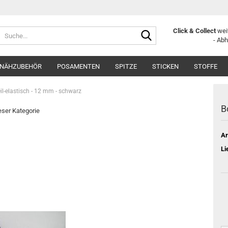
Suche...
Click & Collect
weit
- Ab
NÄHZUBEHÖR
POSAMENTEN
SPITZE
STICKEN
STOFFE
teil-elastisch - 12 mm - schwarz
B
ieser Kategorie
Ar
Li