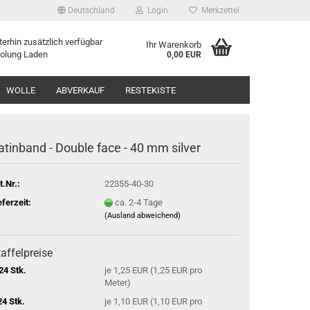
Deutschland
Login
Merkzettel
erhin zusätzlich verfügbar
Ihr Warenkorb
holung Laden
0,00 EUR
WOLLE
ABVERKAUF
RESTEKISTE
atinband - Double face - 40 mm silver
t.Nr.:
22355-40-30
eferzeit:
ca. 2-4 Tage
(Ausland abweichend)
affelpreise
24 Stk.
je 1,25 EUR (1,25 EUR pro
Meter)
24 Stk.
je 1,10 EUR (1,10 EUR pro