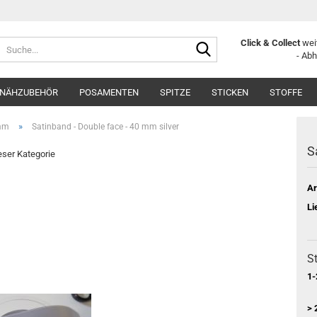
Suche...
Click & Collect
weit
- Ab
NÄHZUBEHÖR
POSAMENTEN
SPITZE
STICKEN
STOFFE
»
 mm
Satinband - Double face - 40 mm silver
S
ieser Kategorie
Ar
Li
St
1-
> 