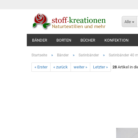
Alle
BÄNDER
BORTEN
BÜCHER
KONFEKTION
»
»
»
Startseite
Bänder
Satinbänder
Satinbänder 40
« Erster
« zurück
weiter »
Letzter »
28
Artikel in d